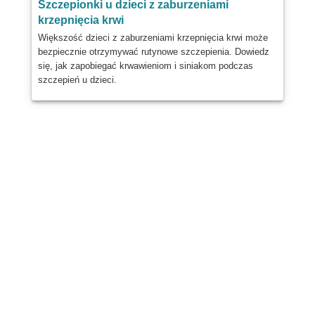
Szczepionki u dzieci z zaburzeniami
krzepnięcia krwi
Większość dzieci z zaburzeniami krzepnięcia krwi może
bezpiecznie otrzymywać rutynowe szczepienia. Dowiedz
się, jak zapobiegać krwawieniom i siniakom podczas
szczepień u dzieci.
Dzielić
Post
Wysłać
E-mail
Wydrukować