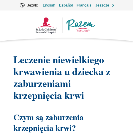
Język:
English
Español
Français
Jeszcze
Logo
Together
Leczenie niewielkiego
krwawienia u dziecka z
zaburzeniami
krzepnięcia krwi
Czym są zaburzenia
krzepnięcia krwi?