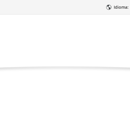
Idioma:
está por venir
Página
 videos
Lo mejor está por venir
actual
imientos
Atención médica
Apoyo