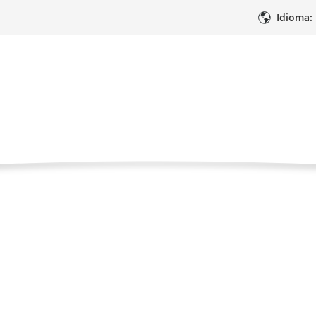
Idioma:
terapia y la caída de
Página
 videos
La quimioterapia y la caída del cabello
actual
imientos
Atención médica
Apoyo