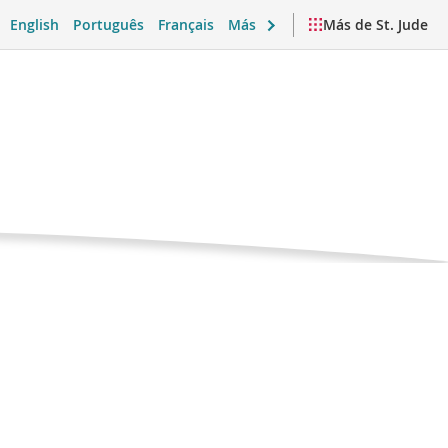
English
Português
Français
Más
Más de St. Jude
l cabello
 emocional y vida diaria
Videos y recursos