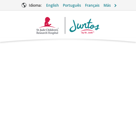
Idioma:
English
Português
Français
Más
Logotipo
de
Juntos
Gestionando la
enfermedad como un
proyecto