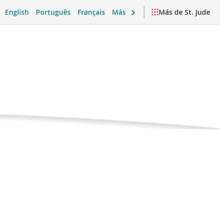
English
Português
Français
Más
Más de St. Jude
Parte de
 emocional y vida diaria
Videos y recursos