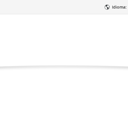
Idioma:
con el Cáncer como 
Página
 videos
Viviendo con el Cáncer como Parte de la Vida
actual
imientos
Atención médica
Apoyo