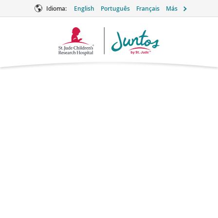
Idioma:
English
Português
Français
Más
Logotipo
de
Juntos
Valproic acid
Cuidados de apoyo
¿Qué es el ácido