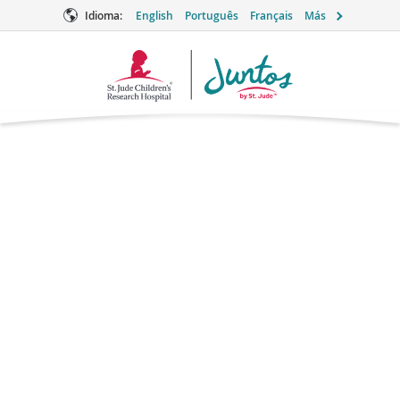
Idioma:
English
Português
Français
Más
Logotipo
de
Juntos
Pemetrexed
Quimioterapia
¿Qué es el