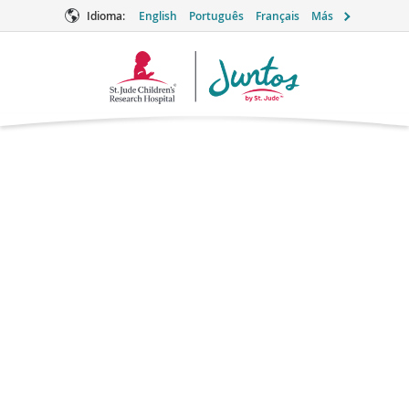
Idioma:
English
Português
Français
Más
Logotipo
de
Juntos
Inmunoglobulina
intravenosa
(IGIV)
Inmunoglobulina
Producto
derivado de la sangre