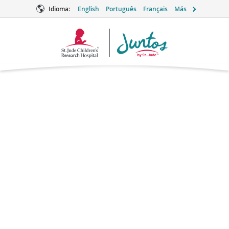
Idioma:
English
Português
Français
Más
Logotipo
de
Juntos
Complejo de
factor IX
Cuidados de apoyo