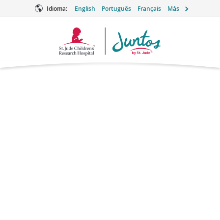
Idioma:
English
Português
Français
Más
Logotipo
de
Juntos
Atenolol
Betabloqueante
Marcas: