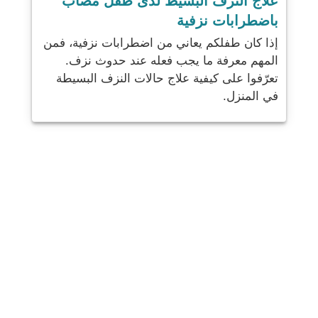
علاج النزف البسيط لدى طفل مصاب
باضطرابات نزفية
إذا كان طفلكم يعاني من اضطرابات نزفية، فمن
المهم معرفة ما يجب فعله عند حدوث نزف.
تعرّفوا على كيفية علاج حالات النزف البسيطة
في المنزل.
شارك
بريد
يرسل
البريد الإلكتروني
مطبعة