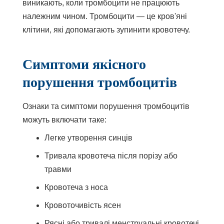
виникають, коли тромбоцити не працюють
належним чином. Тромбоцити — це кров'яні
клітини, які допомагають зупинити кровотечу.
Симптоми якісного
порушення тромбоцитів
Ознаки та симптоми порушення тромбоцитів
можуть включати таке:
Легке утворення синців
Тривала кровотеча після порізу або
травми
Кровотеча з носа
Кровоточивість ясен
Рясні або тривалі менструальні кровотечі