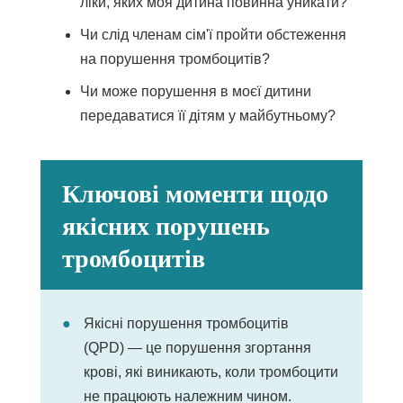
ліки, яких моя дитина повинна уникати?
Чи слід членам сім'ї пройти обстеження
на порушення тромбоцитів?
Чи може порушення в моєї дитини
передаватися її дітям у майбутньому?
Ключові моменти щодо
якісних порушень
тромбоцитів
Якісні порушення тромбоцитів
(QPD) — це порушення згортання
крові, які виникають, коли тромбоцити
не працюють належним чином.