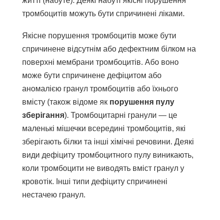
житті (набуте). Деякі набуті якісні порушення
тромбоцитів можуть бути спричинені ліками.
Якісне порушення тромбоцитів може бути
спричинене відсутнім або дефектним білком на
поверхні мембрани тромбоцитів. Або воно
може бути спричинене дефіцитом або
аномалією гранул тромбоцитів або їхнього
вмісту (також відоме як
порушення пулу
зберігання
). Тромбоцитарні гранули — це
маленькі мішечки всередині тромбоцитів, які
зберігають білки та інші хімічні речовини. Деякі
види дефіциту тромбоцитного пулу виникають,
коли тромбоцити не виводять вміст гранул у
кровотік. Інші типи дефіциту спричинені
нестачею гранул.