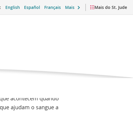
:
English
Español
Français
Mais
Mais do St. Jude
quetas
Pagina
as
atual
uetas?
emocional e vida cotidiana
Vídeos e recursos
os que acontecem quando
 que ajudam o sangue a