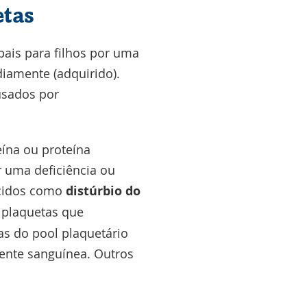
etas
pais para filhos por uma
diamente (adquirido).
usados por
eína ou proteína
 uma deficiência ou
ecidos como
distúrbio do
 plaquetas que
as do pool plaquetário
ente sanguínea. Outros