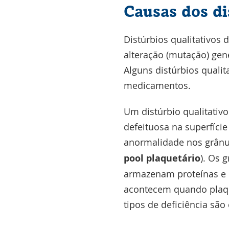
Causas dos di
Distúrbios qualitativos
alteração (mutação) gené
Alguns distúrbios quali
medicamentos.
Um distúrbio qualitativ
defeituosa na superfíci
anormalidade nos grân
pool plaquetário
). Os 
armazenam proteínas e o
acontecem quando plaqu
tipos de deficiência são