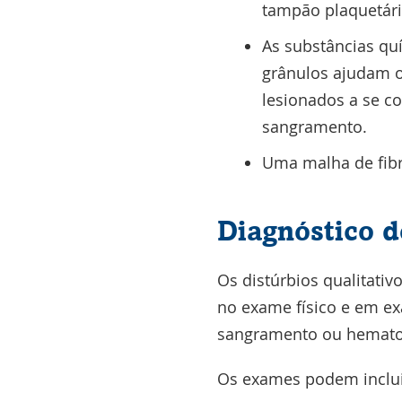
tampão plaquetári
As substâncias qu
grânulos ajudam 
lesionados a se co
sangramento.
Uma malha de fibr
Diagnóstico d
Os distúrbios qualitativ
no exame físico e em ex
sangramento ou hemato
Os exames podem inclui