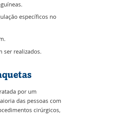
guíneas.
gulação específicos no
m.
ser realizados.
aquetas
 tratada por um
maioria das pessoas com
ocedimentos cirúrgicos,