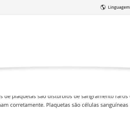
Linguagem
s qualitativos de pla
s
Doenças do sangue
Distúrbios qualitativos de plaquet
distúrbios qualitativos de plaq
edimentos
Cuidados médicos
Suporte 
vos de plaquetas são distúrbios de sangramento rar
lham corretamente. Plaquetas são células sanguíneas