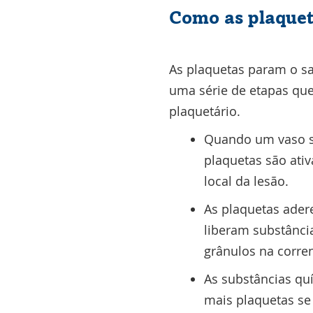
Como as plaque
As plaquetas param o s
uma série de etapas q
plaquetário.
Quando um vaso s
plaquetas são ati
local da lesão.
As plaquetas ader
liberam substânci
grânulos na corre
As substâncias qu
mais plaquetas se