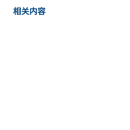
相关内容
分享
邮政
发送
邮件
打印
此信息是普通教育，不能替代医疗建议。医
学信息随着科学的发展而迅速变化。我们会
定期更新我们的内容。请致电您的医生或医
护团队寻求医疗建议。