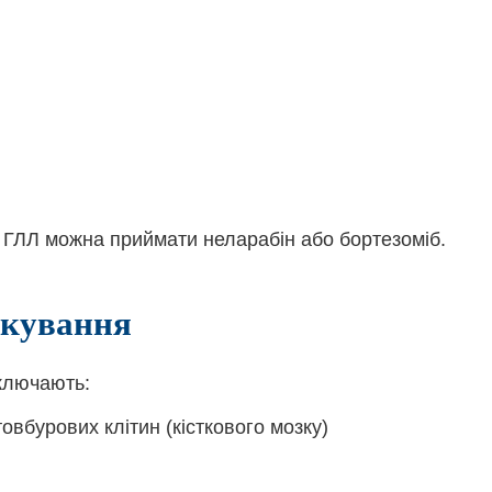
м ГЛЛ можна приймати неларабін або бортезоміб.
ікування
включають:
овбурових клітин (кісткового мозку)