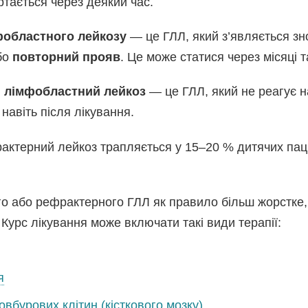
ртається через деякий час.
фобластного лейкозу
— це ГЛЛ, який з’являється зн
бо
повторний прояв
. Це може статися через місяці т
 лімфобластний лейкоз
— це ГЛЛ, який не реагує н
авіть після лікування.
ктерний лейкоз трапляється у 15–20 % дитячих паціє
о або рефрактерного ГЛЛ як правило більш жорстке,
 Курс лікування може включати такі види терапії:
я
вбурових клітин (кісткового мозку)