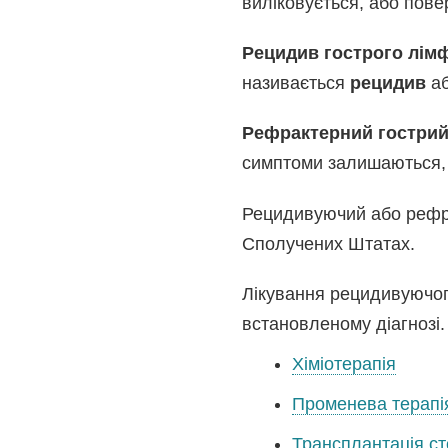
виліковується, або пове
Рецидив гострого лім
називається
рецидив
а
Рефрактерний гострий
симптоми залишаються, н
Рецидивуючий або рефра
Сполучених Штатах.
Лікування рецидивуючог
встановленому діагнозі.
Хіміотерапія
Променева терапі
Трансплантація сто