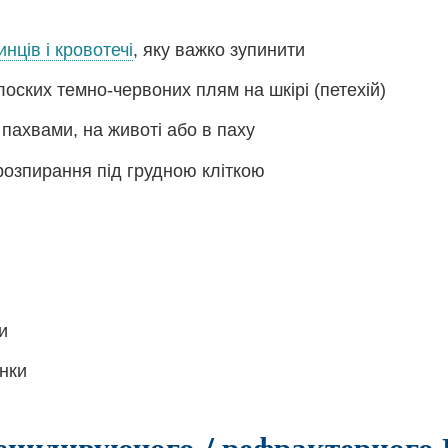
нців і кровотечі
, яку важко зупинити
лоских темно-червоних плям на шкірі (петехій)
 пахвами, на животі або в паху
 розпирання під грудною кліткою
и
нки
ецидивуючого / рефрактерного