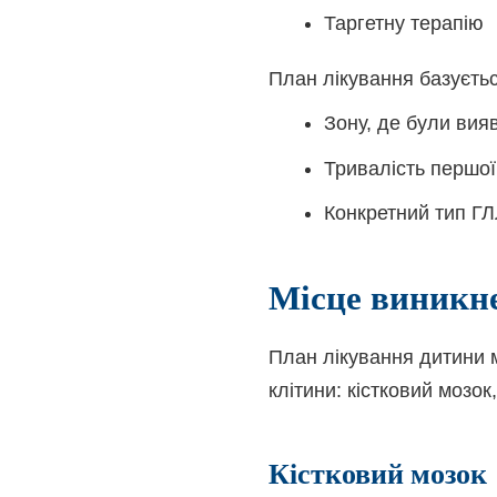
Таргетну терапію
План лікування базуєтьс
Зону, де були вияв
Тривалість першо
Конкретний тип Г
Місце виникн
План лікування дитини м
клітини: кістковий мозо
Кістковий мозок