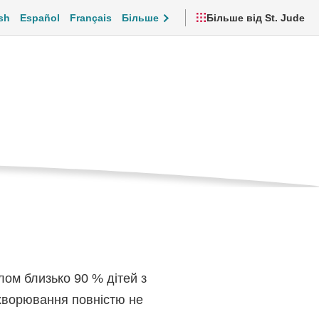
sh
Español
Français
Більше
Більше від St. Jude
й гострий
чна
нка
дтримка та повсякденне життя
Відео та ресурси
?
алом близько 90 % дітей з
хворювання повністю не