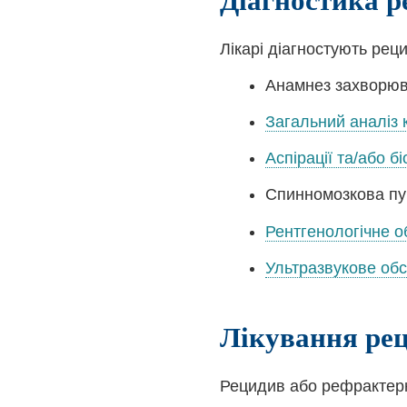
Лікарі діагностують рец
Анамнез захворюв
Загальний аналіз 
Аспірації та/або бі
Спинномозкова пу
Рентгенологічне 
Ультразвукове об
Лікування ре
Рецидив або рефрактерн