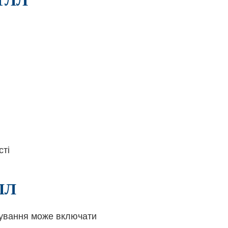
сті
ГЛЛ
кування може включати