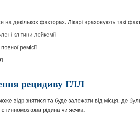
я на декількох факторах. Лікарі враховують такі фак
лені клітини лейкемії
ї
повної ремісії
ЛЛ
ення рецидиву ГЛЛ
оже відрізнятися та буде залежати від місця, де бул
к, спинномозкова рідина чи яєчка.