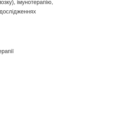
озку), імунотерапію,
х дослідженнях
рапії