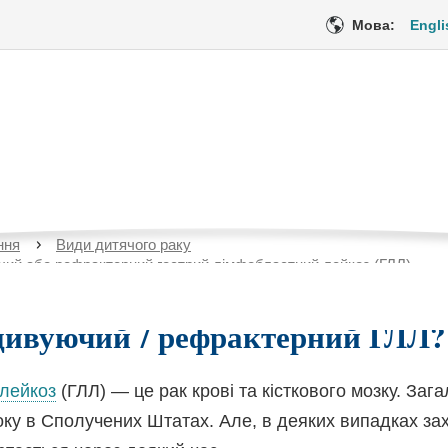
Мова:
Engli
ючий або рефрактерни
тний лейкоз (ГЛЛ)
ння
Види дитячого раку
Пото
ий або рефрактерний гострий лімфобластний лейкоз (ГЛЛ)
сторі
цедури
Медичне обслуговування
Емоційна пі
дивуючий / рефрактерний ГЛЛ
лейкоз
(ГЛЛ) — це рак крові та кісткового мозку. Заг
ку в Сполучених Штатах. Але, в деяких випадках за