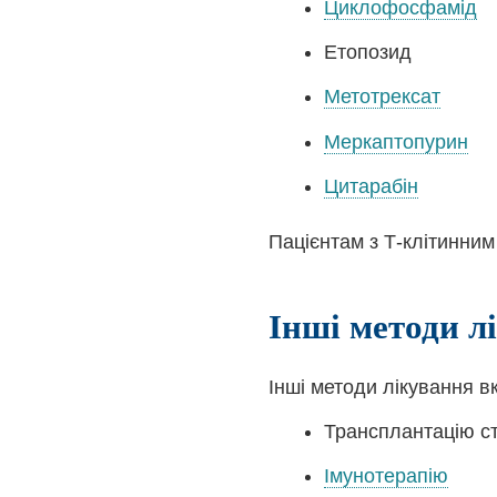
Циклофосфамід
Етопозид
Метотрексат
Меркаптопурин
Цитарабін
Пацієнтам з Т-клітинни
Інші методи л
Інші методи лікування 
Трансплантацію ст
Імунотерапію