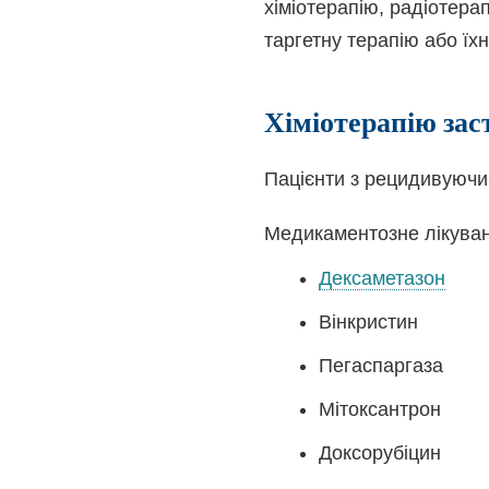
хіміотерапію, радіотерап
таргетну терапію або їх
Хіміотерапію за
Пацієнти з рецидивуючи
Медикаментозне лікуван
Дексаметазон
Вінкристин
Пегаспаргаза
Мітоксантрон
Доксорубіцин