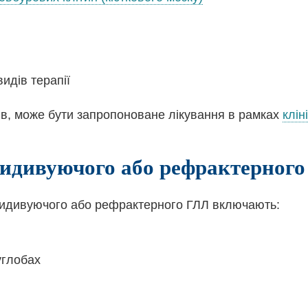
видів терапії
ів, може бути запропоноване лікування в рамках
клін
идивуючого або рефрактерного
цидивуючого або рефрактерного ГЛЛ включають:
суглобах