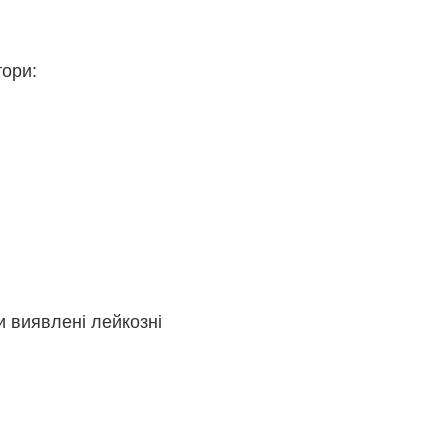
тори:
и виявлені лейкозні