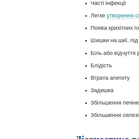
Часті інфекції
Легке
утворення си
Поява крихітних п
Шишки на шиї, під
Біль або відчуття
Блідість
Втрата апетиту
Задишка
Збільшення печінк
Збільшення селезі
Діагностика р