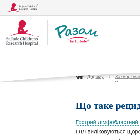
Логотип
Рецидиву
Разом
лімфоблас
Додому
Захворюва
Рецидивуюч
Захворювання
Методи лікування, аналізи та про
Що таке реци
Гострий лімфобластний 
ГЛЛ виліковуються щоро