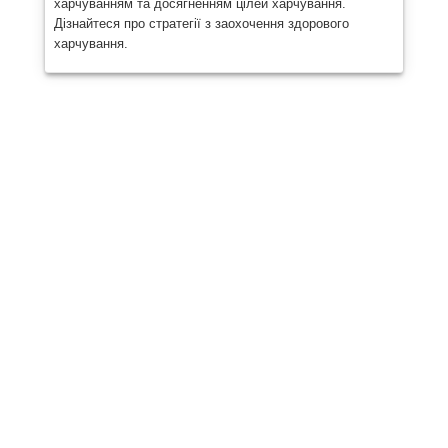
харчуванням та досягненням цілей харчування.
Дізнайтеся про стратегії з заохочення здорового
харчування.
Поділіться
Опублікувати
Надіслати
Електронна пошта
Роздрукувати