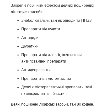
Закреп є побічним ефектом деяких поширених
лікарських засобів.
Знеболювальні, такі як опіоїди та НПЗЗ
Препарати від нудоти
Антациди
Діуретики
Препарати від алергії, включаючи
антигістамінні препарати
Антидепресанти
Препарати із вмістом заліза
Деякі хіміотерапевтичні препарати, такі
як вінкристин і вінбластин
Деякі поширені лікарські засоби, такі як кодеїн,