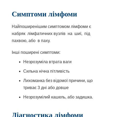
Симптоми лімфоми
Найпоширенішим симптомом лімфоми є
набряк
лімфатичних вузлів
на шиї, під
пахвою, або в паху.
Інші поширені симптоми:
Незрозуміла втрата ваги
Сильна нічна пітливість
Лихоманка без відомої причини, що
триває 3 дні або довше
Незрозумілий кашель, або задишка.
Діагностика лімфоми