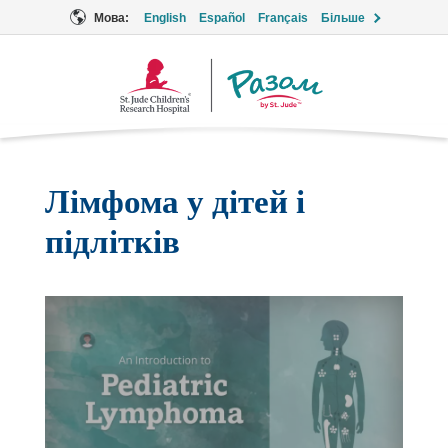
Мова:
English
Español
Français
Більше
Логотип
Разом
Лімфома у дітей і
підлітків
Подивіться
це
відео