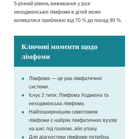
5-річний рівень виживання у разі
неходжкінської лімфоми в дітей може
коливатися приблизно від 70 % до понад 90 %.
Ключові моменти щодо
лімфоми
Лімфома — це рак лімфатичної
системи.
Існує 2 типи: Лімфома Ходжкіна та
неходжкінська лімфома.
Найпоширенішим симптомом
лімфоми є набряк лімфатичних вузлів
на шиї, під пахвою, або упаху.
Для діагностики лімфоми потрібна