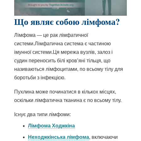
Що являє собою лімфома?
Лімфома — це рак
лімфатичної
системи.
Лімфатична система є частиною
імунної системи.
Ця мережа вузлів, залоз і
судин переносить білі кров’яні тільця, що
називаються
лімфоцитами,
по всьому тілу для
боротьби з інфекцією.
Пухлина
може
починатися в кількох місцях,
оскільки
лімфатична
тканина є по всьому тілу.
Існує два типи лімфоми:
Лімфома Ходжкіна
Неходжкінська лімфома
, включаючи