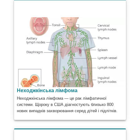
Неходжкінська лімфома
Неходжкінська лімфома — це рак лімфатичної
системи. Щороку в США діагностують близько 800
нових випадків захворювання серед дітей і підлітків.