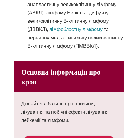
анапластичну великоклітинну лімфому
(АВКЛ), лімфому Беркітта, дифузну
великоклітинну В-клітинну лімфому
(ДВВКЛ),
лімфобластну лімфому
та
первинну медіастинальну великоклітинну
В-клітинну лімфому (ПМВВКЛ).
Основна інформація про
кров
Дізнайтеся більше про причини,
лікування та побічні ефекти лікування
лейкемії та лімфоми.