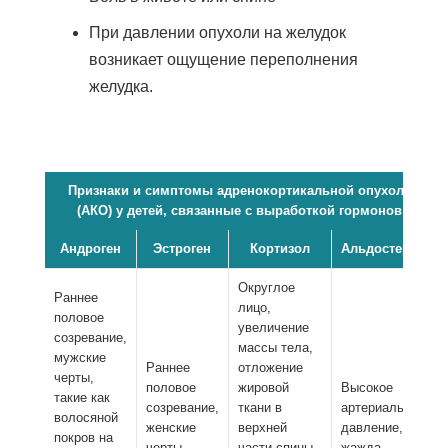
При давлении опухоли на желудок
возникает ощущение переполнения
желудка.
Признаки и симптомы адренокортикальной опухоли
(АКО) у детей, связанные с выработкой гормонов
Андроген
Эстроген
Кортизол
Альдостерон
Округлое
Раннее
лицо,
половое
увеличение
созревание,
массы тела,
мужские
Раннее
отложение
черты,
половое
жировой
Высокое
такие как
созревание,
ткани в
артериальное
волосяной
женские
верхней
давление,
покров на
черты,
части спины,
жажда,