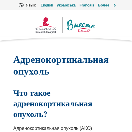
Язык:
English
українська
Français
Более
Логотип
«Вместе»
Адренокортикальная
опухоль
Что такое
адренокортикальная
опухоль?
Адренокортикальная опухоль (АКО)