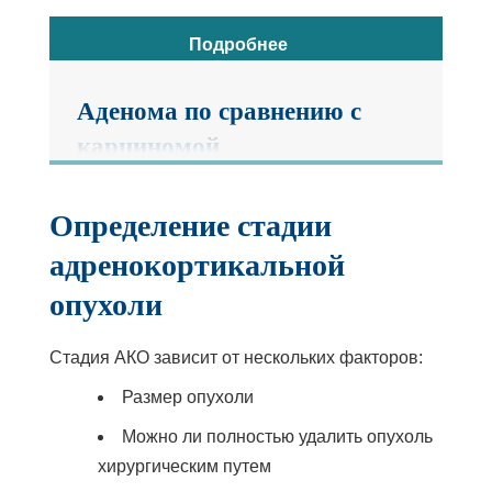
Подробнее
Аденома по сравнению с
карциномой
У взрослых АКО подразделяются на
Определение стадии
аденомы (доброкачественные) или
адренокортикальной
карциномы (злокачественные). У детей
опухоли
при классификации АКО могут
возникать затруднения. Не все
карциномы характеризуются
Стадия АКО зависит от нескольких факторов:
агрессивным течением. А некоторые
Размер опухоли
опухоли, первоначально
Можно ли полностью удалить опухоль
классифицированные как аденомы,
хирургическим путем
могут быть инвазивными или