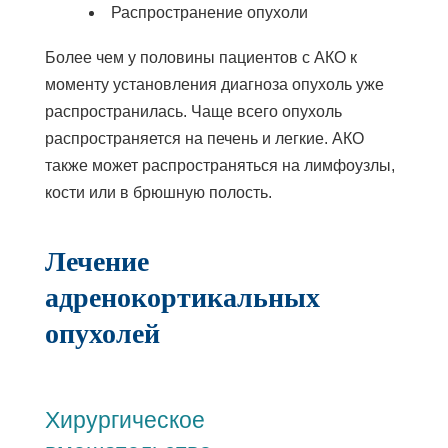
требовать более тщательного
Распространение опухоли
последующего наблюдения, чем
Более чем у половины пациентов с АКО к
ожидалось. Врачи изучат опухоль,
моменту установления диагноза опухоль уже
чтобы составить план лечения.
распространилась. Чаще всего опухоль
распространяется на печень и легкие. АКО
также может распространяться на лимфоузлы,
кости или в брюшную полость.
Лечение
адренокортикальных
опухолей
Хирургическое