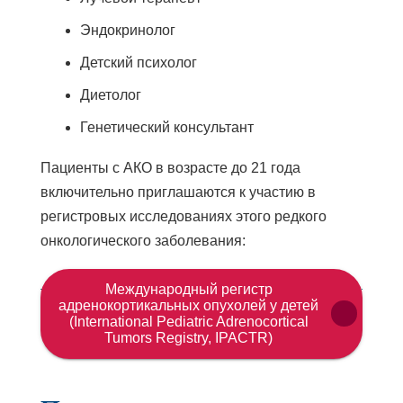
Эндокринолог
Детский психолог
Диетолог
Генетический консультант
Пациенты с АКО в возрасте до 21 года
включительно приглашаются к участию в
регистровых исследованиях этого редкого
онкологического заболевания:
Ссыл
Международный регистр
откры
адренокортикальных опухолей у детей
(International Pediatric Adrenocortical
в
Tumors Registry, IPACTR)
ново
окне