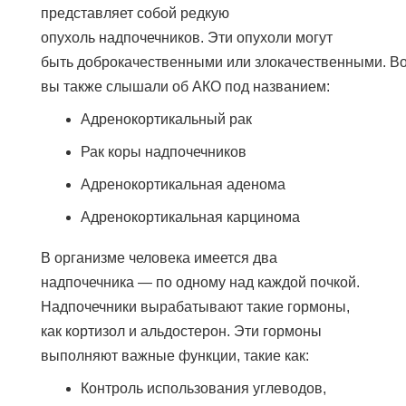
представляет собой редкую
опухоль
надпочечников.
Эти опухоли могут
быть
доброкачественными
или
злокачественными.
Во
вы также слышали об АКО под названием:
Адренокортикальный рак
Рак коры надпочечников
Адренокортикальная аденома
Адренокортикальная карцинома
В организме человека имеется два
надпочечника — по одному над каждой почкой.
Надпочечники вырабатывают такие гормоны,
как кортизол и альдостерон. Эти гормоны
выполняют важные функции, такие как:
Контроль использования углеводов,