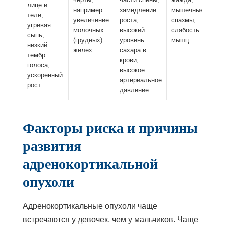
лице и
например
замедление
мышечные
теле,
увеличение
роста,
спазмы,
угревая
молочных
высокий
слабость
сыпь,
(грудных)
уровень
мышц.
низкий
желез.
сахара в
тембр
крови,
голоса,
высокое
ускоренный
артериальное
рост.
давление.
Факторы риска и причины
развития
адренокортикальной
опухоли
Адренокортикальные опухоли чаще
встречаются у девочек, чем у мальчиков. Чаще