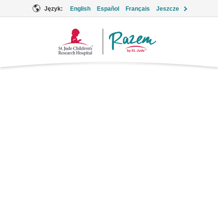
Język:
English
Español
Français
Jeszcze
Logo
Together
Hydrokodon z
paracetamolem
Supportive Care
Nazwy marek: