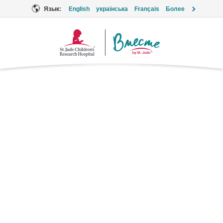
Язык:
English
українська
Français
Более
Логотип
«Вместе»
Гидрокодон с
ацетаминофеном
Supportive Care
Торговые марки: