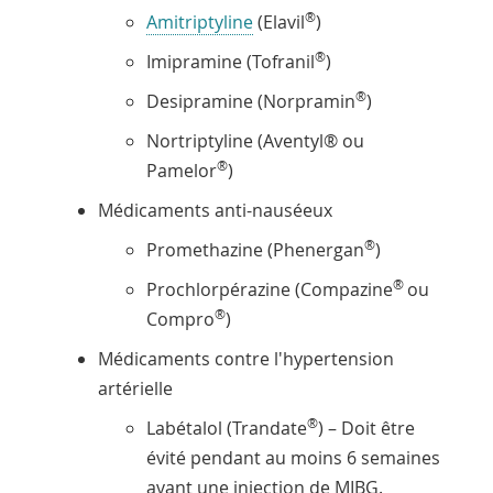
®
Amitriptyline
(Elavil
)
®
Imipramine (Tofranil
)
®
Desipramine (Norpramin
)
Nortriptyline (Aventyl® ou
®
Pamelor
)
Médicaments anti-nauséeux
®
Promethazine (Phenergan
)
®
Prochlorpérazine (Compazine
ou
®
Compro
)
Médicaments contre l'hypertension
artérielle
®
Labétalol (Trandate
) – Doit être
évité pendant au moins 6 semaines
avant une injection de MIBG.