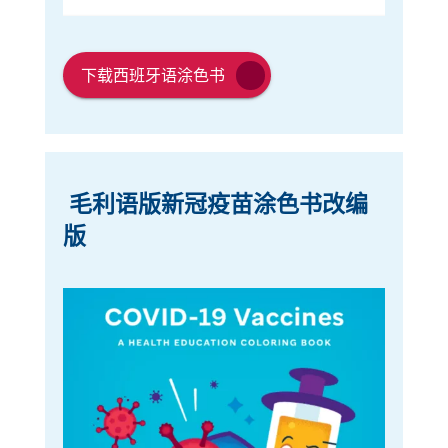
链
链
接
下载西班牙语涂色书
接
在
在
新
新
窗
窗
口
毛利语版新冠疫苗涂色书改编
口
中
版
中
打
开
打
开