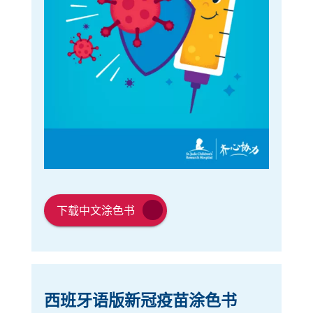
链
链
接
下载中文涂色书
接
在
在
新
新
窗
窗
口
西班牙语版新冠疫苗涂色书
口