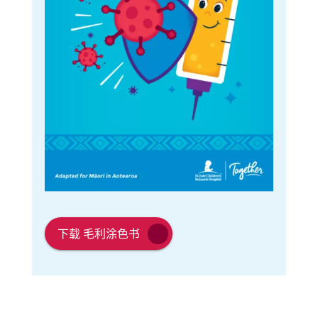
链
链
接
下载 毛利涂色书
接
在
在
新
新
窗
窗