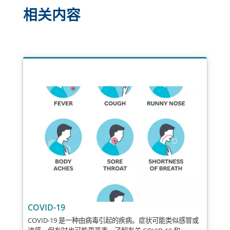
口
口
相关内容
中
中
打
开
打
开
COVID-19
COVID-19 是一种由病毒引起的疾病。症状可能类似感冒或