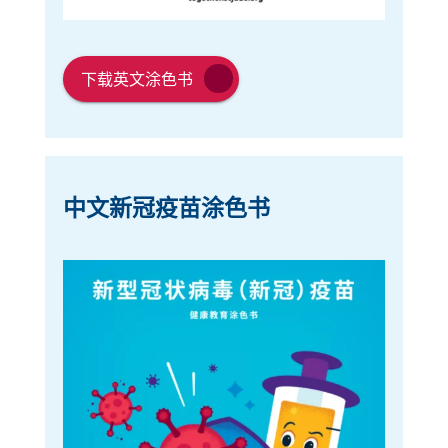
链
链
接
下载英文涂色书
接
在
在
新
新
窗
窗
口
中文新冠疫苗涂色书
口
中
中
打
开
打
开