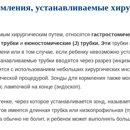
рмления, устанавливаемые хир
мым хирургическим путем, относятся
гастростомичес
 трубки
и
еюностомические (J) трубки. Эти
трубки 
ени или в том случае, если ребенку невозможно ус
станавливаемые трубки вводятся через разрез (инци
тся с использованием небольших хирургических инс
ческой процедурой. Зонды для кормления также мо
с лампочкой на конце (эндоскоп).
енке, через которое устанавливается зонд, называе
тов имеется длинная трубка или низкопрофильная (пу
а обычно не болит, и ребенок может выполнять бол