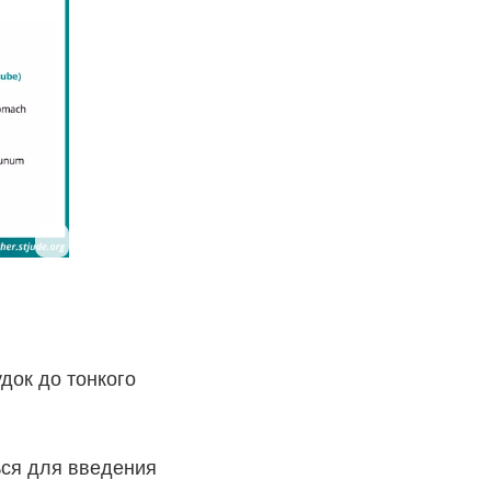
удок до тонкого
ься для введения