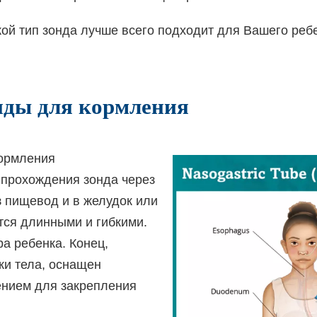
кой тип зонда лучше всего подходит для Вашего реб
нды для кормления
ормления
 прохождения зонда через
ез пищевод и в желудок или
тся длинными и гибкими.
ра ребенка. Конец,
жи тела, оснащен
ением для закрепления