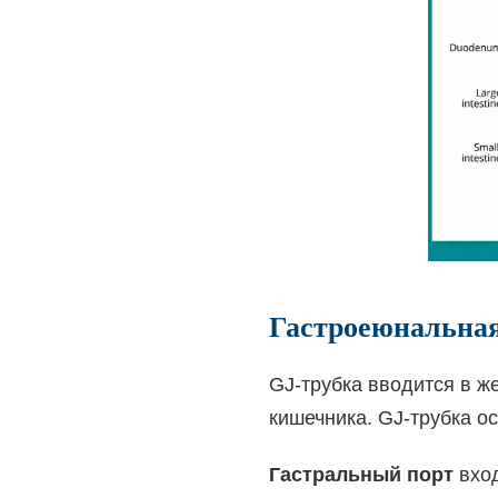
Гастроеюнальная
GJ-трубка вводится в же
кишечника. GJ-трубка о
Гастральный порт
вход