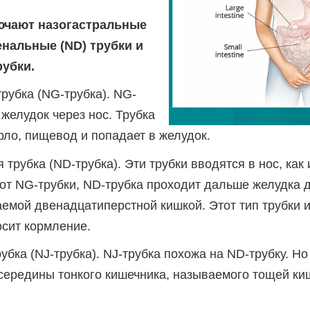
ючают назогастральные
енальные (ND) трубки и
рубки.
рубка (NG-трубка). NG-
 желудок через нос. Трубка
рло, пищевод и попадает в желудок.
трубка (ND-трубка). Эти трубки вводятся в нос, как
 от NG-трубки, ND-трубка проходит дальше желудка д
емой двенадцатиперстной кишкой. Этот тип трубки и
осит кормление.
бка (NJ-трубка). NJ-трубка похожа на ND-трубку. Н
середины тонкого кишечника, называемого тощей ки