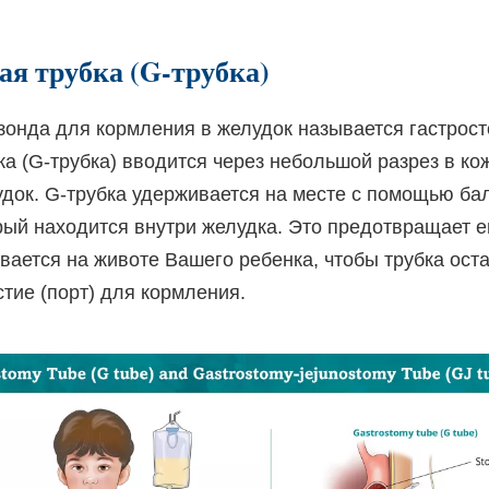
ая трубка (G-трубка)
зонда для кормления в желудок называется гастрост
ка (G-трубка) вводится через небольшой разрез в ко
удок. G-трубка удерживается на месте с помощью ба
рый находится внутри желудка. Это предотвращает 
ается на животе Вашего ребенка, чтобы трубка ост
стие (порт) для кормления.