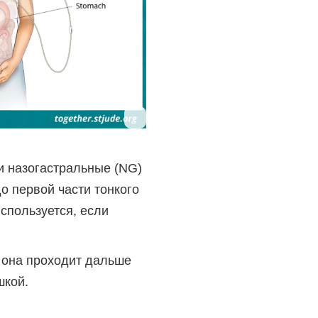
 и назогастральные (NG)
о первой части тонкого
спользуется, если
о она проходит дальше
шкой.