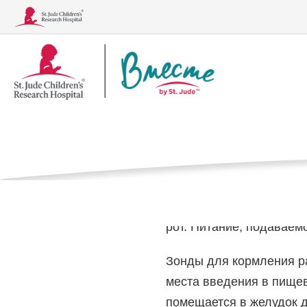
Логотип
Типы зонд
«Вместе»
Дом
Медицинская 
Зонд для кормления — э
Заболевания
Лечение, обследования и процедуры
кишечнику для обеспече
рот. Питание, подаваем
Зонды для кормления ра
места введения в пищев
помещается в желудок 