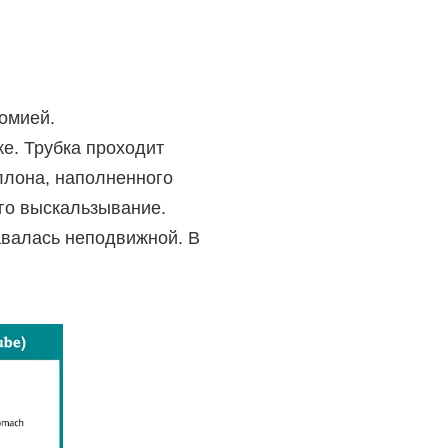
омией.
же. Трубка проходит
ллона, наполненного
его выскальзывание.
авалась неподвижной. В