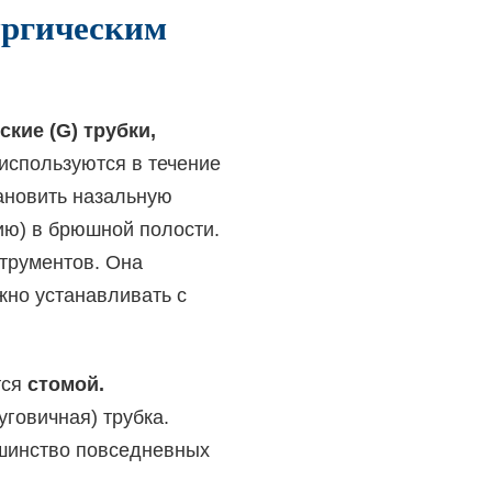
ургическим
кие (G) трубки,
используются в течение
тановить назальную
зию) в брюшной полости.
трументов. Она
жно устанавливать с
тся
стомой.
говичная) трубка.
ьшинство повседневных