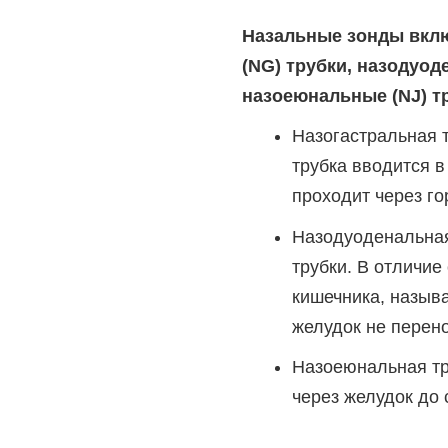
Назальные зонды вкл
(NG) трубки, назодуод
назоеюнальные (NJ) т
Назогастральная т
трубка вводится в
проходит через го
Назодуоденальная 
трубки. В отличие
кишечника, называ
желудок не перен
Назоеюнальная тру
через желудок до 