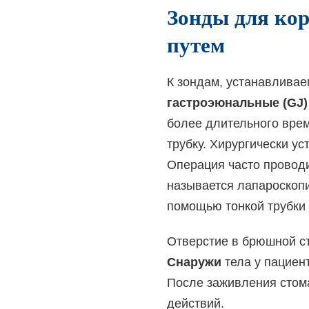
Зонды для ко
путем
К зондам, устанавливае
гастроэюнальные (GJ)
более длительного врем
трубку. Хирургически у
Операция часто проводи
называется лапароскопи
помощью тонкой трубки 
Отверстие в брюшной ст
Снаружи
тела у пациен
После заживления стом
действий.