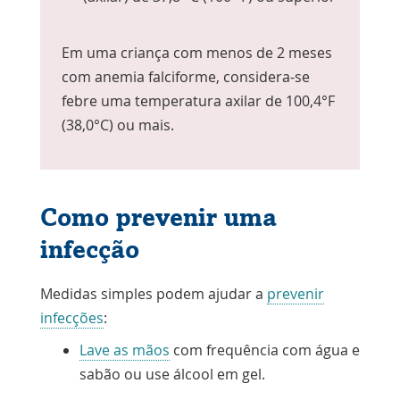
Em uma criança com menos de 2 meses
com anemia falciforme, considera-se
febre uma temperatura axilar de 100,4°F
(38,0°C) ou mais.
Como prevenir uma
infecção
Medidas simples podem ajudar a
prevenir
Link
infecções
:
abre
Lave as mãos
com frequência com água e
na
sabão ou use álcool em gel.
nova