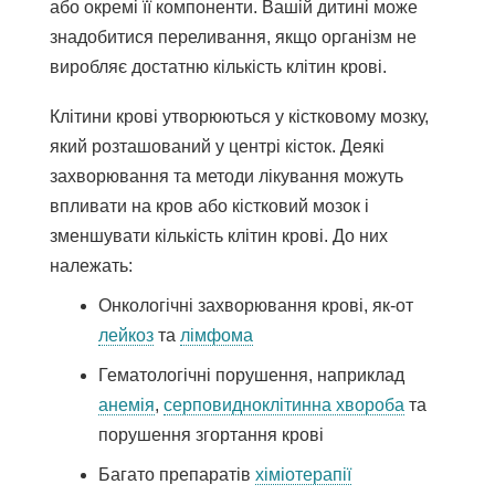
або окремі її компоненти. Вашій дитині може
знадобитися переливання, якщо організм не
виробляє достатню кількість клітин крові.
Клітини крові утворюються у кістковому мозку,
який розташований у центрі кісток. Деякі
захворювання та методи лікування можуть
впливати на кров або кістковий мозок і
зменшувати кількість клітин крові. До них
належать:
Онкологічні захворювання крові, як-от
лейкоз
та
лімфома
Гематологічні порушення, наприклад
анемія
,
серповидноклітинна хвороба
та
порушення згортання крові
Багато препаратів
хіміотерапії