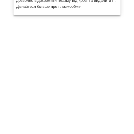
дозволяє відокремити плазму від крові та видалити її.
Дізнайтеся більше про плазмообмін.
Поділіться
Опублікувати
Надіслати
Електронна пошта
Роздрукувати