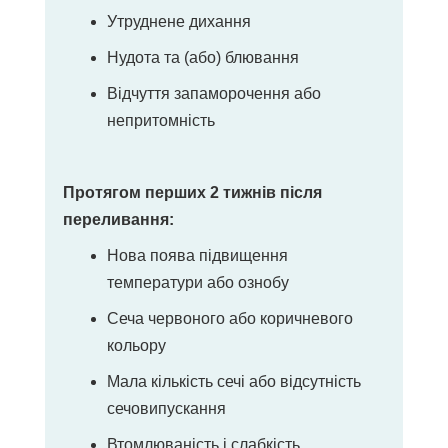
Утруднене дихання
Нудота та (або) блювання
Відчуття запаморочення або
непритомність
Протягом перших 2 тижнів після
переливання:
Нова поява підвищення
температури або ознобу
Сеча червоного або коричневого
кольору
Мала кількість сечі або відсутність
сечовипускання
Втомлюваність і слабкість