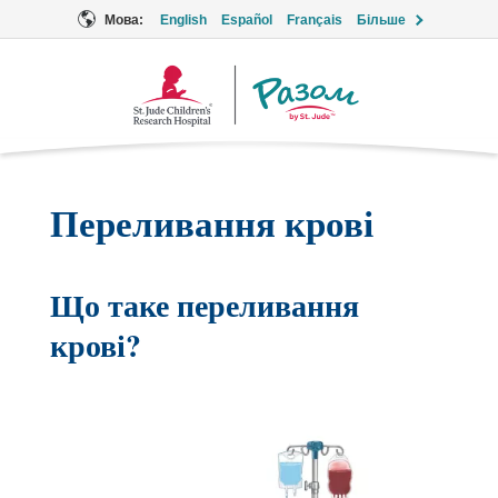
Мова:
English
Español
Français
Більше
Логотип
Разом
Переливання крові
Що таке переливання
крові?