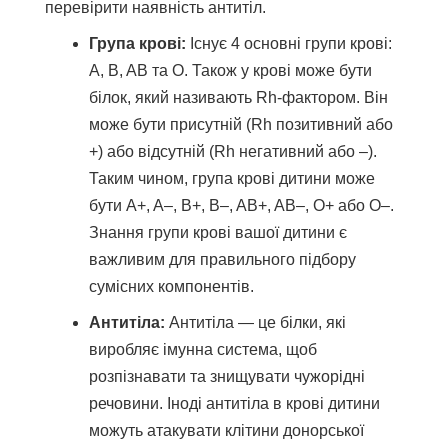
перевірити наявність антитіл.
Група крові:
Існує 4 основні групи крові:
A, B, AB та O. Також у крові може бути
білок, який називають Rh-фактором. Він
може бути присутній (Rh позитивний або
+) або відсутній (Rh негативний або –).
Таким чином, група крові дитини може
бути A+, A–, B+, B–, AB+, AB–, O+ або O–.
Знання групи крові вашої дитини є
важливим для правильного підбору
сумісних компонентів.
Антитіла:
Антитіла — це білки, які
виробляє імунна система, щоб
розпізнавати та знищувати чужорідні
речовини. Іноді антитіла в крові дитини
можуть атакувати клітини донорської