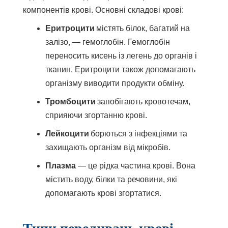
компонентів крові. Основні складові крові:
Еритроцити
містять білок, багатий на
залізо, — гемоглобін. Гемоглобін
переносить кисень із легень до органів і
тканин. Еритроцити також допомагають
організму виводити продукти обміну.
Тромбоцити
запобігають кровотечам,
сприяючи згортанню крові.
Лейкоцити
борються з інфекціями та
захищають організм від мікробів.
Плазма
— це рідка частина крові. Вона
містить воду, білки та речовини, які
допомагають крові згортатися.
Типи переливань крові