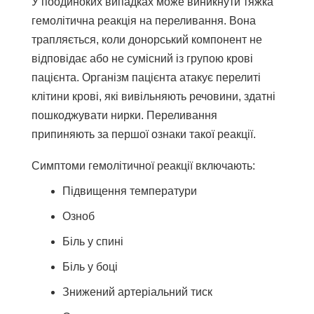
У поодиноких випадках може виникнути тяжка
гемолітична реакція на переливання. Вона
трапляється, коли донорський компонент не
відповідає або не сумісний із групою крові
пацієнта. Організм пацієнта атакує перелиті
клітини крові, які вивільняють речовини, здатні
пошкоджувати нирки. Переливання
припиняють за першої ознаки такої реакції.
Симптоми гемолітичної реакції включають:
Підвищення температури
Озноб
Біль у спині
Біль у боці
Знижений артеріальний тиск