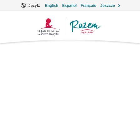
Język:
English
Español
Français
Jeszcze
Logo
Together
Cyprofloksacyna
Antybiotyk
Nazwy marek: