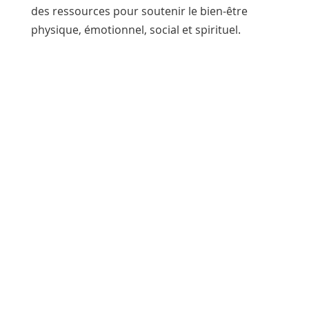
des ressources pour soutenir le bien-être
physique, émotionnel, social et spirituel.
Partager
Poste
Envoyer
E-mail
Imprimer
Ces informations sont d'ordre général
et ne remplacent pas les conseils
médicaux. Les informations médicales