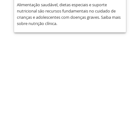
Alimentação saudável, dietas especiais e suporte
nutricional são recursos fundamentais no cuidado de
crianças e adolescentes com doenças graves. Saiba mais
sobre nutrição clínica.
Compartilhar
Publicar
Enviar
E-mail
Imprimir
Essas informações são de caráter
educativo e não substituem a