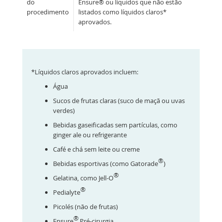
do
Ensure® ou líquidos que não estão
procedimento
listados como líquidos claros*
aprovados.
*Líquidos claros aprovados incluem:
Água
Sucos de frutas claras (suco de maçã ou uvas
verdes)
Bebidas gaseificadas sem partículas, como
ginger ale ou refrigerante
Café e chá sem leite ou creme
®
Bebidas esportivas (como Gatorade
)
®
Gelatina, como Jell-O
®
Pedialyte
Picolés (não de frutas)
®
Ensure
Pré-cirurgia