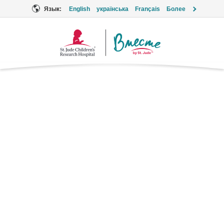
Язык:
English
українська
Français
Более
Логотип
«Вместе»
Метотрексат
Химиотерапия
Торговые марки: