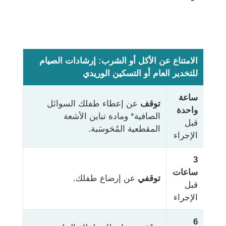
الامتناع عن الأكل أو الشرب: إرشادات الصيام
للتخدير العام أو التسكين الوريدي
ساعة
توقف
عن إعطاء طفلك السوائل
واحدة
الصافية* ومادة تباين الأشعة
قبل
المقطعية المُحَوسَبة.
الإجراء
3
ساعات
توقفي
عن إرضاع طفلك.
قبل
الإجراء
6