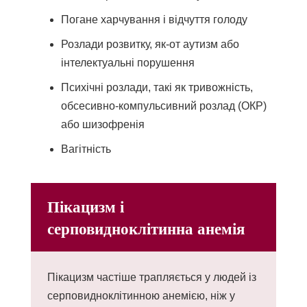
Погане харчування і відчуття голоду
Розлади розвитку, як-от аутизм або
інтелектуальні порушення
Психічні розлади, такі як тривожність,
обсесивно-компульсивний розлад (ОКР)
або шизофренія
Вагітність
Пікацизм і
серповидноклітинна анемія
Пікацизм частіше трапляється у людей із
серповидноклітинною анемією, ніж у