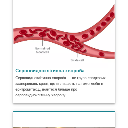
Серповидноклітинна хвороба
Серповидноклітинна хвороба — це група спадкових
захворювань крові, що впливають на гемоглобін в
еритроцитах.Дізнайтеся більше про
серповидноклітинну хворобу.