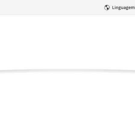
Linguagem
Família e Viver Cada
Pagina
deos
Apoio da Família e Viver Cada
atual
edimentos
Cuidados médicos
Suporte 