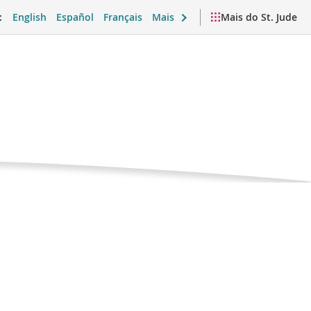
:
English
Español
Français
Mais
Mais do St. Jude
emocional e vida cotidiana
Vídeos e recursos