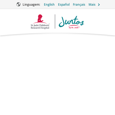
Linguagem:
English
Español
Français
Mais
Logotipo
Juntos
A importância de
incluir os irmãos