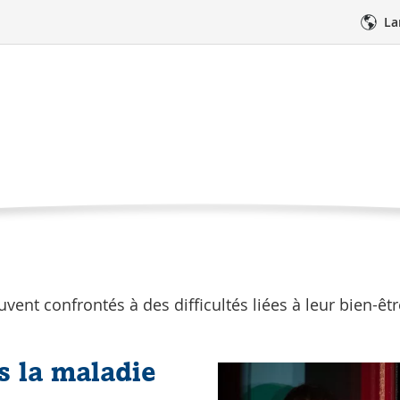
La
 émotionnel après la
otionnel et vie quotidienne
Adaptation et accompagnement
Page
 émotionnel
actuelle
 s’adaptent bien aux changements de vie provoqués pa
Soins médicaux
Soutien émotionn
utres maladies potentiellement mortelles de l’enfant.
uvent confrontés à des difficultés liées à leur bien-ê
s la maladie