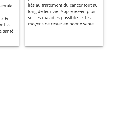
liés au traitement du cancer tout au
mentale
long de leur vie. Apprenez-en plus
sur les maladies possibles et les
e. En
moyens de rester en bonne santé.
ont la
e santé
t d'ordre général et ne remplacent pas les conseils 
les changent rapidement en fonction des développem
contenu à jour régulièrement. Appelez votre médecin
es conseils médicaux.