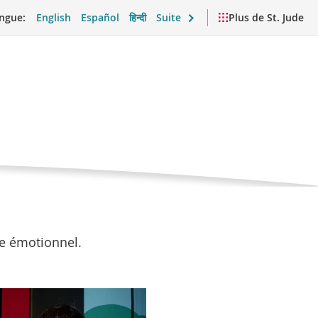
ngue:
English
Español
हिन्दी
Suite
Plus de St. Jude
 maladie
 émotionnel
r un cancer, des
el et vie quotidienne
Vidéos et ressources
 Cependant, les patients
tre émotionnel.