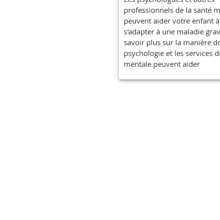
professionnels de la santé 
peuvent aider votre enfant à
s'adapter à une maladie grav
savoir plus sur la manière d
psychologie et les services d
mentale peuvent aider
Ces informations son
informations médica
Nous mettons notre 
soins pour obtenir d