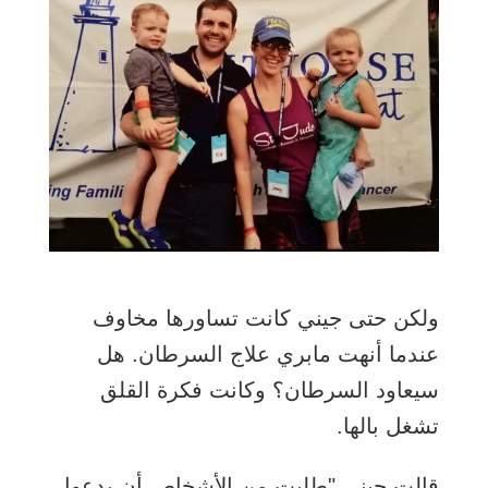
ولكن حتى جيني كانت تساورها مخاوف
عندما أنهت مابري علاج السرطان. هل
سيعاود السرطان؟ وكانت فكرة القلق
تشغل بالها.
قالت جيني "طلبت من الأشخاص أن يدعوا