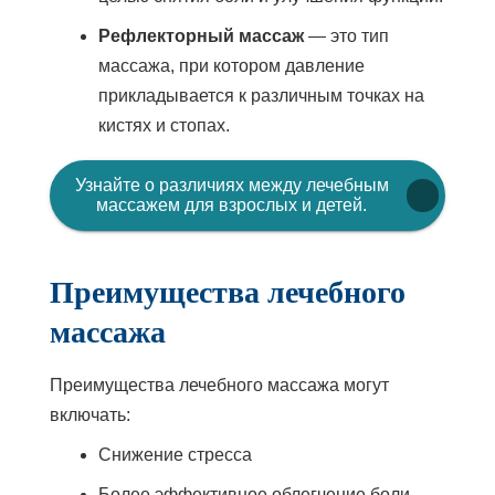
Рефлекторный массаж
— это тип
массажа, при котором давление
прикладывается к различным точках на
кистях и стопах.
Узнайте о различиях между лечебным
Ссылка
массажем для взрослых и детей.
открывается
в
новом
Преимущества лечебного
окне
массажа
Преимущества лечебного массажа могут
включать:
Снижение стресса
Более эффективное облегчение боли