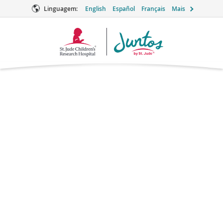
Linguagem:
English
Español
Français
Mais
Logotipo
Juntos
Leucovorina
Supportive Care
Outros nomes: