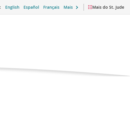
:
English
Español
Français
Mais
Mais do St. Jude
Pagina
ina
atual
emocional e vida cotidiana
Vídeos e recursos