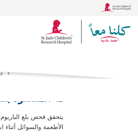
شعار
فحص بلع ال
Together
الصفحة الرئيسية
ال
فح
الحالات
العلاجات، والاختبار
ما المقصود بفح
يتحقق فحص بلع الباريوم ال
الأطعمة والسوائل أثناء 