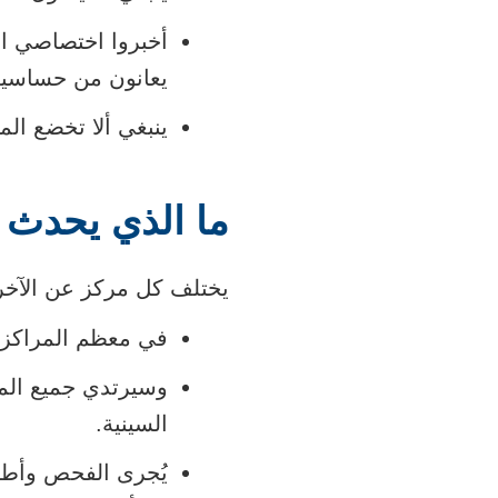
أخبروا اختصاصي ال
يعانون من حساسية ل
ينبغي ألا تخضع ال
ما الذي يحدث أ
يختلف كل مركز عن الآخر؛
في معظم المراكز، ي
وسيرتدي جميع المو
السينية.
يُجرى الفحص وأطف