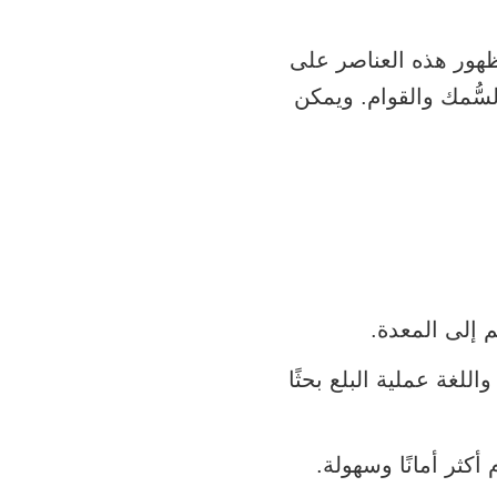
هور هذه العناصر على
سُّمك والقوام. ويمكن
م إلى المعدة.
غة عملية البلع بحثًا
كثر أمانًا وسهولة.