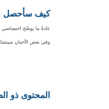
كيف سأحصل عل
عادةً ما يوضّح اختصاصي ا
وفي بعض الأحيان سيتشاور
المحتوى ذو ال