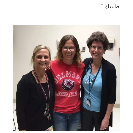
طبيبك."