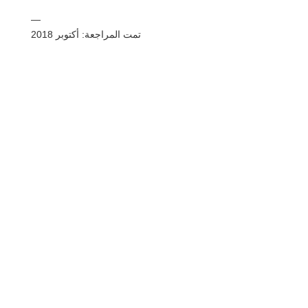
—
تمت المراجعة: أكتوبر 2018
شارك
بريد
يرسل
البريد الإلكتروني
مطبعة
هذه المعلومات هي معلومات عامة