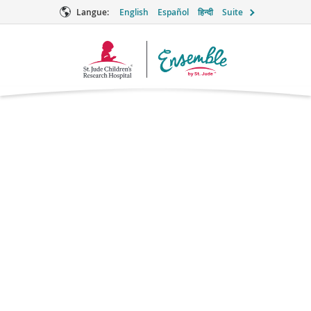
Langue:
English
Español
हिन्दी
Suite
Logo
Ensemble
Le rôle que peuvent
endosser les amis et la
famille pendant le
traitement