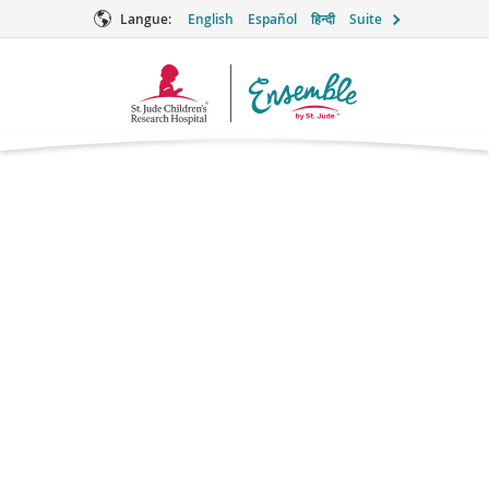
Langue:
English
Español
हिन्दी
Suite
Logo
Ensemble
Les enfants
grandissent et
mûrissent pendant le
traitement du cancer.