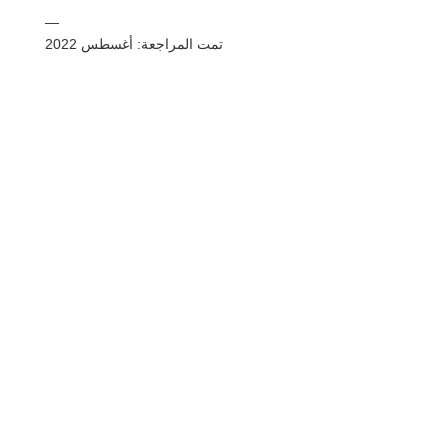
—
تمت المراجعة: أغسطس 2022
شارك
بريد
يرسل
البريد الإلكتروني
مطبعة
هذه المعلومات هي معلومات عامة