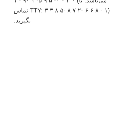
می‌باشد. با) ۰ ۴ ۰ ۱- ۵ ۹ ۵- ۱ ۹۰ - ۱
(TTY: ۳ ۳ ۸ ۵- ۸ ۷ ۲- ۶ ۶ ۸ - ۱ تماس
بگیرید.
شارك
بريد
يرسل
البريد الإلكتروني
مطبعة