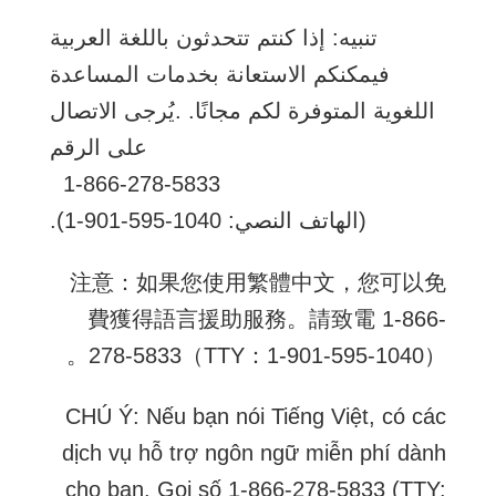
تنبيه: إذا كنتم تتحدثون باللغة العربية
فيمكنكم الاستعانة بخدمات المساعدة
اللغوية المتوفرة لكم مجانًا. .يُرجى الاتصال
على الرقم
1-866-278-5833
(الهاتف النصي: 1040-595-901-1).
注意：如果您使用繁體中文，您可以免
費獲得語言援助服務。請致電 1-866-
278-5833（TTY：1-901-595-1040）。
CHÚ Ý: Nếu bạn nói Tiếng Việt, có các
dịch vụ hỗ trợ ngôn ngữ miễn phí dành
cho bạn. Gọi số 1-866-278-5833 (TTY: