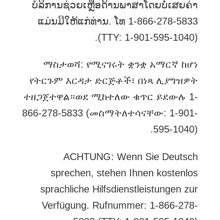
ບໍລິການຊ່ວຍເຫຼືອດ້ານພາສາໂດຍບໍ່​ເສຍ​ຄ່າ
ແມ່ນມີໃຫ້​ແກ່ທ່ານ. ໂທ 1-866-278-5833
(TTY: 1-901-595-1040).
ማስታወሻ: የሚናገሩት ቋንቋ አማርኛ ከሆነ
የትርጉም እርዳታ ድርጅቶች፣ በነጻ ሊያግዝዎት
ተዘጋጀተዋል።ወደ ሚከተለው ቁጥር ይደውሉ 1-
866-278-5833 (መስማትለተሳናቸው: 1-901-
595-1040).
ACHTUNG: Wenn Sie Deutsch
sprechen, stehen Ihnen kostenlos
sprachliche Hilfsdienstleistungen zur
Verfügung. Rufnummer: 1-866-278-