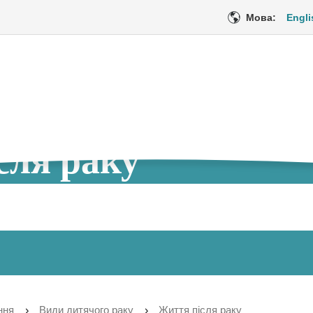
Мова:
Engli
сля раку
цедури
Медичне обслуговування
Емоційна пі
Поточна
ння
Види дитячого раку
Життя після раку