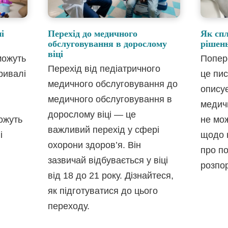
і
Перехід до медичного
Як сп
обслуговування в дорослому
рішень
віці
можуть
Попер
Перехід від педіатричного
ривалі
це пис
медичного обслуговування до
описує
медичного обслуговування в
медич
дорослому віці — це
ожуть
не мо
важливий перехід у сфері
і
щодо 
охорони здоров’я. Він
про п
зазвичай відбувається у віці
розпо
від 18 до 21 року. Дізнайтеся,
як підготуватися до цього
переходу.