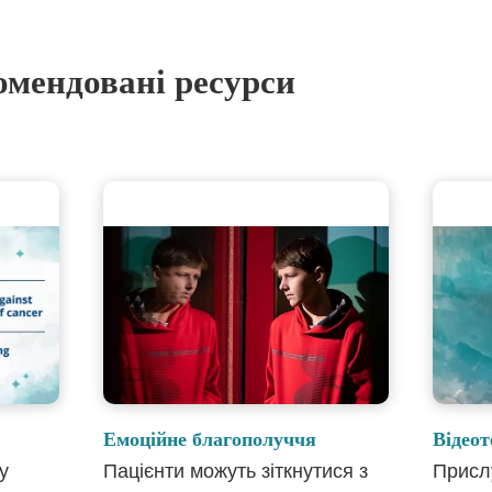
омендовані ресурси
Емоційне благополуччя
Відеот
у
Пацієнти можуть зіткнутися з
Присл