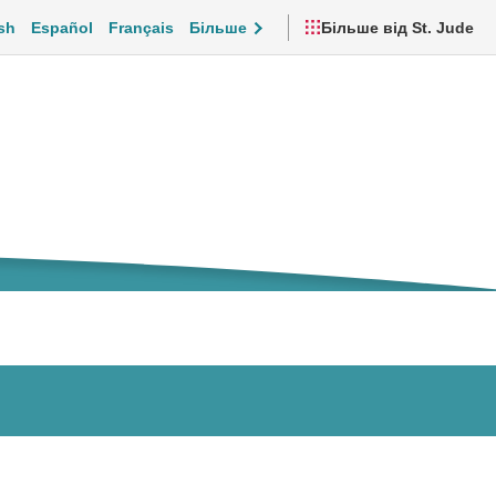
sh
Español
Français
Більше
Більше від St. Jude
дтримка та повсякденне життя
Відео та ресурси