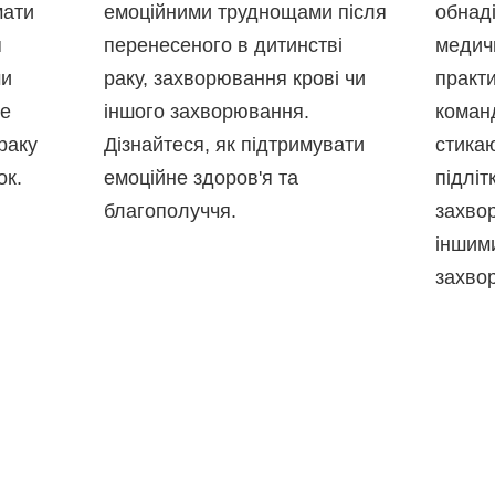
мати
емоційними труднощами після
обнад
я
перенесеного в дитинстві
медич
ми
раку, захворювання крові чи
практи
же
іншого захворювання.
команд
раку
Дізнайтеся, як підтримувати
стикаю
ок.
емоційне здоров'я та
підліт
благополуччя.
захво
іншим
захво