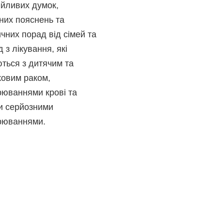
ійливих думок,
них пояснень та
чних порад від сімей та
 з лікування, які
ться з дитячим та
ковим раком,
рюваннями крові та
и серйозними
рюваннями.