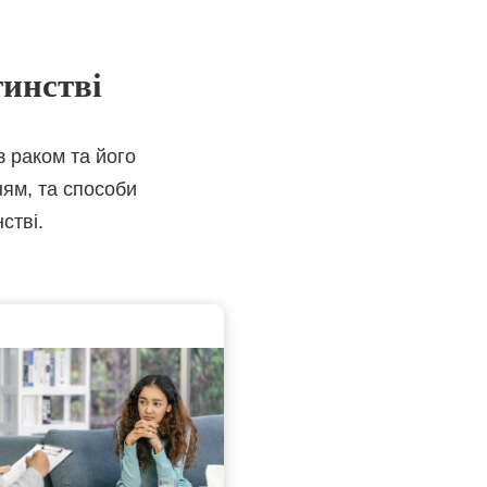
тинстві
з раком та його
ням, та способи
стві.