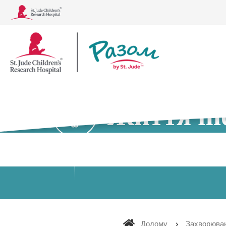
Логотип
Разом
Життя пі
Захворювання
Методи лікування, аналізи та про
Додому
Захворюва