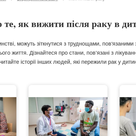
сторінка
 те, як вижити після раку в ди
тинстві, можуть зіткнутися з труднощами, пов'язаними 
ого життя. Дізнайтеся про стани, пов’язані з лікуван
итайте історії інших людей, які пережили рак у дитин