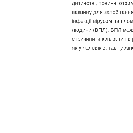
дитинстві, повинні отри
вакцину для запобіганн
інфекції вірусом папіло
людини (ВПЛ). ВПЛ мо
спричинити кілька типів 
як у чоловіків, так і у жін