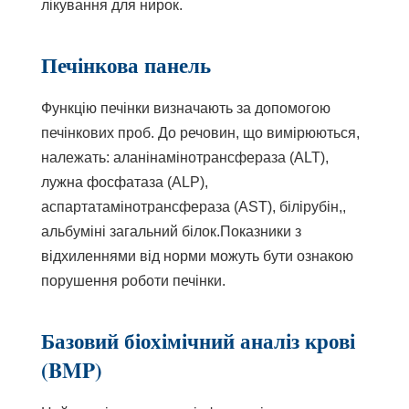
лікування для нирок.
Печінкова панель
Функцію печінки визначають за допомогою
печінкових проб. До речовин, що вимірюються,
належать:
аланінамінотрансфераза
(ALT),
лужна фосфатаза
(ALP),
аспартатамінотрансфераза
(AST),
білірубін,
,
альбумін
і
загальний білок.
Показники з
відхиленнями від норми можуть бути ознакою
порушення роботи печінки.
Базовий біохімічний аналіз крові
(BMP)