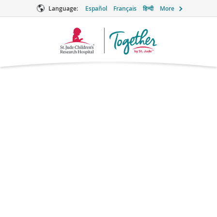
Language:
Español
Français
हिन्दी
More
Together
Logo
Cyproheptadine
Antihistamine
Brand names: