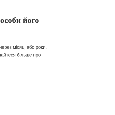
пособи його
ерез місяці або роки.
найтеся більше про