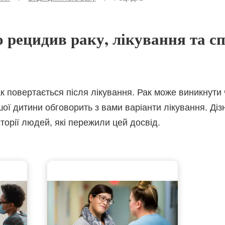
сторінка
о рецидив раку, лікування та с
к повертається після лікування. Рак може виникнути ч
ої дитини обговорить з вами варіанти лікування. Діз
сторії людей, які пережили цей досвід.