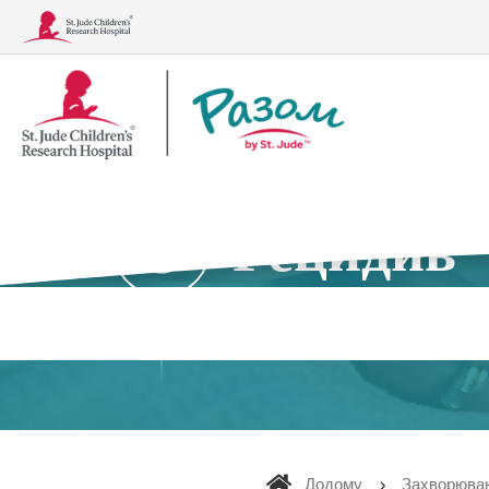
Логотип
Разом
Рецидив
Захворювання
Методи лікування, аналізи та про
Додому
Захворюва