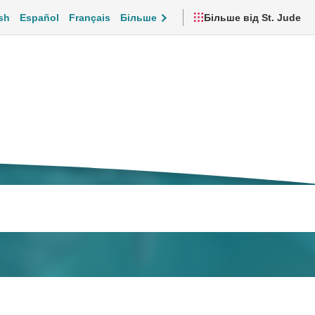
sh
Español
Français
Більше
Більше від St. Jude
дтримка та повсякденне життя
Відео та ресурси