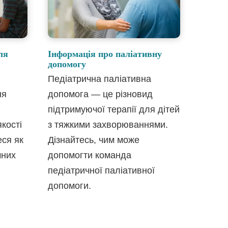
ля
Інформація про паліативну
допомогу
Педіатрична паліативна
ня
допомога — це різновид
підтримуючої терапії для дітей
кості
з тяжкими захворюваннями.
еся як
Дізнайтесь, чим може
чних
допомогти команда
педіатричної паліативної
допомоги.