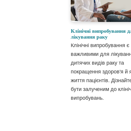
Клінічні випробування д
лікування раку
Клінічні випробування є
важливими для лікуван
дитячих видів раку та
покращення здоров'я й я
життя пацієнтів. Дізнайт
бути залученим до кліні
випробувань.