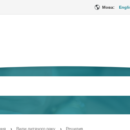
Мова:
Engli
цедури
Медичне обслуговування
Емоційна пі
Поточна
ння
Види дитячого раку
Рецидив