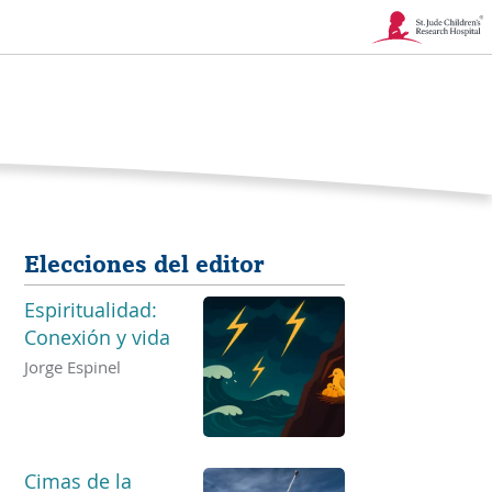
Enlace
se
abre
en
una
Elecciones del editor
nueva
Espiritualidad:
ventana
Conexión y vida
Jorge Espinel
Cimas de la