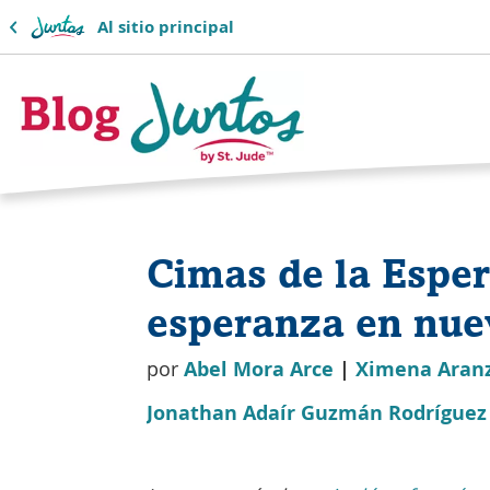
Al sitio principal
Logotipo
del
Cimas de la Espe
blog
esperanza en nue
de
Juntos
por
Abel Mora Arce
|
Ximena Aranz
Jonathan Adaír Guzmán Rodrígue