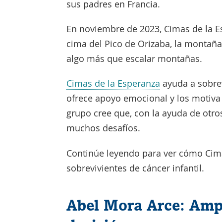
sus padres en Francia.
En noviembre de 2023, Cimas de la Es
cima del Pico de Orizaba, la montaña
algo más que escalar montañas.
Enlace
Cimas de la Esperanza
ayuda a sobrev
se
ofrece apoyo emocional y los motiva 
abre
grupo cree que, con la ayuda de otro
en
muchos desafíos.
una
Continúe leyendo para ver cómo Cima
nueva
sobrevivientes de cáncer infantil.
ventana
Abel Mora Arce: Amp