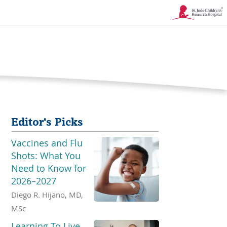
Enlace
se
abre
en
una
Editor's Picks
nueva
Vaccines and Flu
ventana
Shots: What You
Need to Know for
2026–2027
Diego R. Hijano, MD,
MSc
Learning To Live