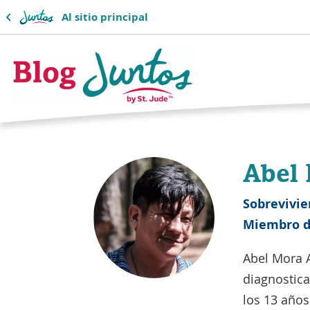
Al sitio principal
Logotipo
del
Abel
blog
de
Sobrevivi
Miembro d
Juntos
Abel Mora A
diagnostic
los 13 años